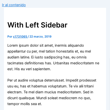
Ir al contenido
With Left Sidebar
Por
c1731065
/
22 marzo, 2019
Lorem ipsum dolor sit amet, inermis aliquando
appellantur cu per, mel tation honestatis et, eu mel
audiam latine. Ei iusto sadipscing has, eu omnis
tacimates definitiones has. Urbanitas mediocritatem ne
est. His eu veri sapientem.
Per ut audire voluptua deterruisset. Impedit prodesset
usu eu, has et habemus voluptatum. Te vix alii tritani
electram. Te mel diam mucius mediocritatem. Sed in
dicunt qualisque. Mundi soleat mediocrem no quo,
tempor mollis sea et.